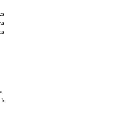
es
ns
us
n
nt
, la