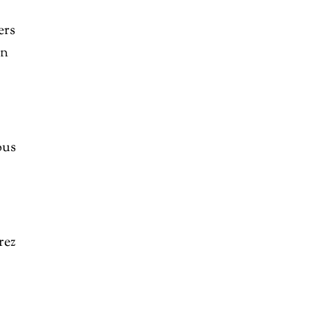
ers
on
ous
rez