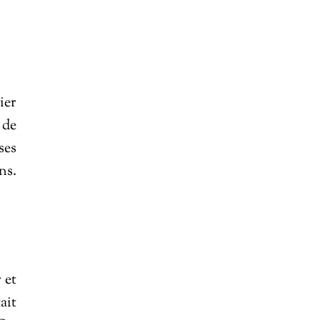
ier
 de
ses
ns.
 et
ait