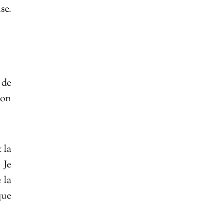
se.
 de
 on
 la
 Je
 la
que