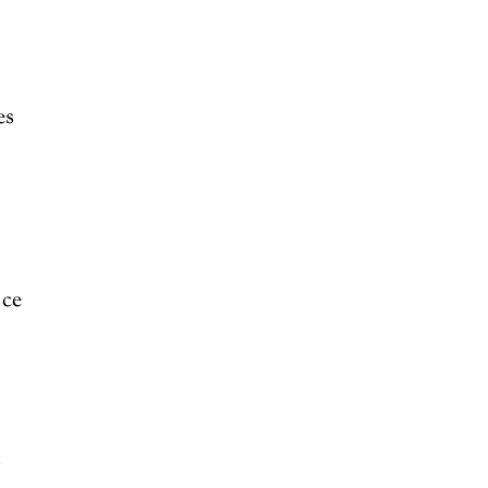
es
 ce
s