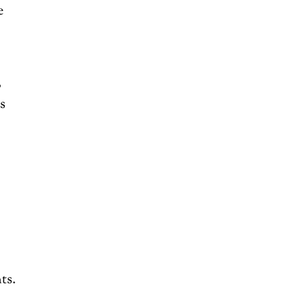
e
,
s
ts.