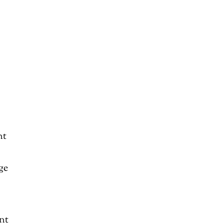
nt
ge
ant