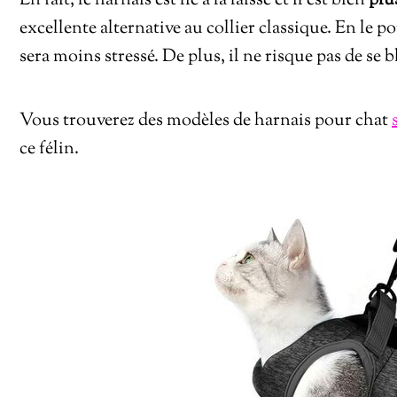
En fait, le harnais est lié à la laisse et il est bien
plu
excellente alternative au collier classique. En le po
sera moins stressé. De plus, il ne risque pas de se b
Vous trouverez des modèles de harnais pour chat
ce félin.