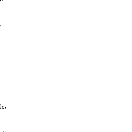
ur
s.
.
les